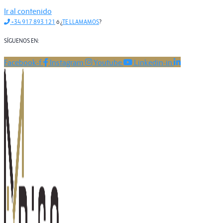
Ir al contenido
+34 917 893 121
ó ¿
TE LLAMAMOS
?
SÍGUENOS EN:
Facebook-f
Instagram
Youtube
Linkedin-in