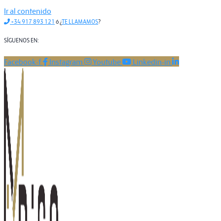
Ir al contenido
+34 917 893 121
ó ¿
TE LLAMAMOS
?
SÍGUENOS EN:
Facebook-f
Instagram
Youtube
Linkedin-in