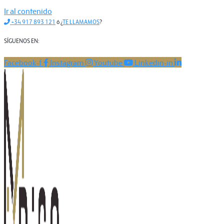
Ir al contenido
+34 917 893 121
ó ¿
TE LLAMAMOS
?
SÍGUENOS EN:
Facebook-f
Instagram
Youtube
Linkedin-in