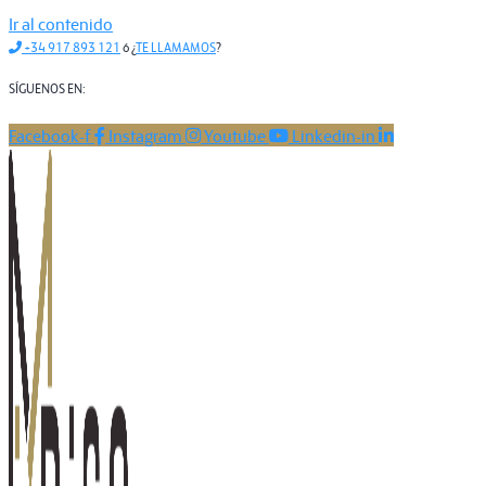
Ir al contenido
+34 917 893 121
ó ¿
TE LLAMAMOS
?
SÍGUENOS EN:
Facebook-f
Instagram
Youtube
Linkedin-in