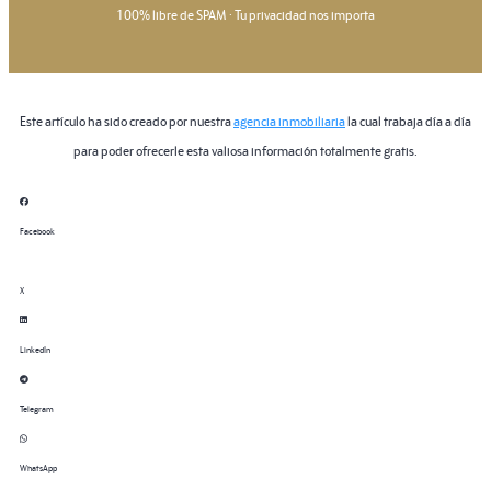
100% libre de SPAM · Tu privacidad nos importa
Este artículo ha sido creado por nuestra
agencia inmobiliaria
la cual trabaja día a día
para poder ofrecerle esta valiosa información totalmente gratis.
Facebook
X
LinkedIn
Telegram
WhatsApp