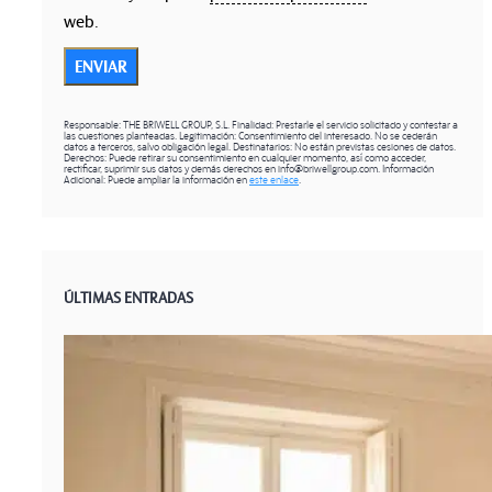
web.
ENVIAR
Responsable: THE BRIWELL GROUP, S.L. Finalidad: Prestarle el servicio solicitado y contestar a
las cuestiones planteadas. Legitimación: Consentimiento del interesado. No se cederán
datos a terceros, salvo obligación legal. Destinatarios: No están previstas cesiones de datos.
Derechos: Puede retirar su consentimiento en cualquier momento, así como acceder,
rectificar, suprimir sus datos y demás derechos en info@briwellgroup.com. Información
Adicional: Puede ampliar la información en
este enlace
.
ÚLTIMAS ENTRADAS